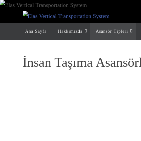
İçeriğe
geç
İçeriğe
Ana Sayfa
Hakkımızda
Asansör Tipleri
geç
İnsan Taşıma Asansörl