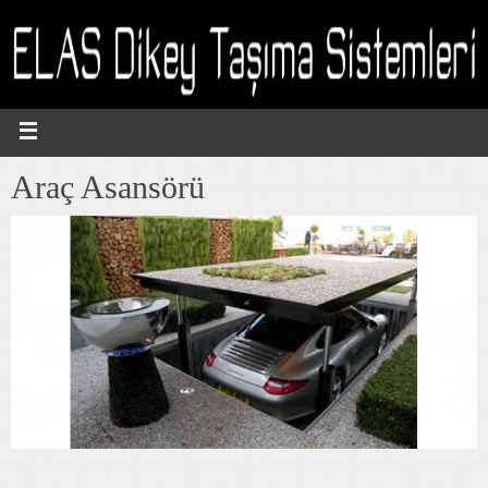
İçeriğe
geç
Araç Asansörü